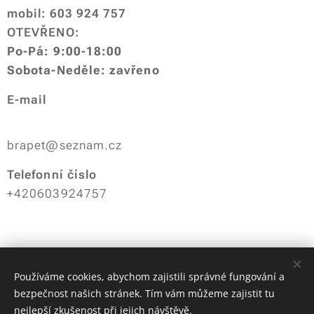
mobil: 603 924 757
OTEVŘENO:
Po-Pá: 9:00-18:00
Sobota-Neděle: zavřeno
E-mail
brapet@seznam.cz
Telefonní číslo
+420603924757
Zámkařství Brabenec /
Používáme cookies, abychom zajistili správné fungování a
bezpečnost našich stránek. Tím vám můžeme zajistit tu
OC Letmo,
nejlepší zkušenost při jejich návštěvě.